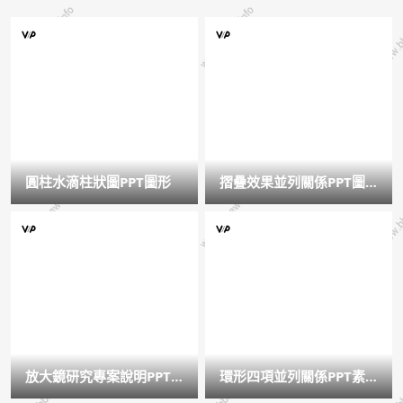
圓柱水滴柱狀圖PPT圖形
摺疊效果並列關係PPT圖
形
放大鏡研究專案說明PPT
環形四項並列關係PPT素
模板
材