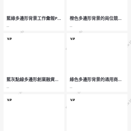
藍綠多邊形背景工作彙報PP
橙色多邊形背景的崗位競聘
T模板
演講PPT模板
...
...
藍灰點線多邊形創業融資計
綠色多邊形背景的通用商務
劃書PPT模板
演示PPT模板
...
...