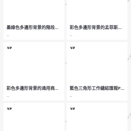
墨綠色多邊形背景的階段工
彩色多邊形背景的孟菲斯風
作總結匯報PPT模板
格PPT模板
...
...
彩色多邊形背景的通用商務
藍色三角形工作總結匯報PP
PPT模板
T模板
...
...