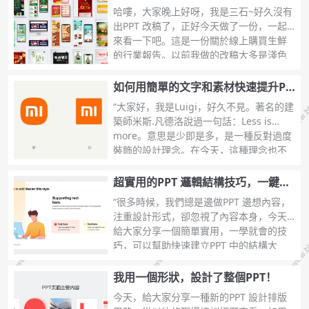
果！
哈嘍，大家晚上好呀，我是三石~好久沒有
出PPT 改稿了，正好今天做了一份，一起
來看一下吧。這是一份關於線上購買生鮮
...
的行業報告。以前我做的改稿大多是淺色
底的，這次我想換成深色底的試試。製作
之前我們可以去
如何用簡單的文字和素材快速提升PP
T氣質？3個留白技巧告訴你
“大家好，我是Luigi，好久不見。著名的建
築師米斯.凡德洛說過一句話：Less is
more。意思是少即是多，是一種反對過度
...
裝飾的設計理念。在今天，這種理念也不
斷的被運用在各種設計場景，設計看似簡
超實用的PPT 邏輯結構技巧，一鍵導
入Word 大綱！
“很多時候，我們總是邊做PPT 邊想內容，
注重設計形式，卻忽視了內容本身，今天
給大家分享一個簡單實用，一學就會的技
...
巧，可以幫助快速建立PPT 中的結構大
綱，一鍵生成相應的內容頁面。”在Word
中建立
我用一個形狀，設計了整個PPT！
今天，給大家分享一種新的PPT 設計排版