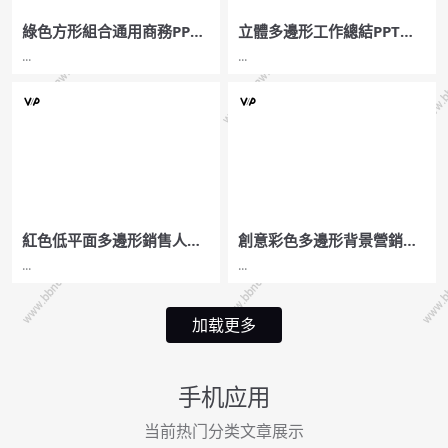
綠色方形組合通用商務PPT
立體多邊形工作總結PPT模
模板
板
...
...
紅色低平面多邊形銷售人員
創意彩色多邊形背景營銷策
心態管理培訓PPT下載
劃方案PPT模板
...
...
加载更多
手机应用
当前热门分类文章展示