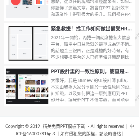
思路，從以往的現場培訓經歷來看，如果
你讀懂了這篇文章，將會在PPT 設計效率
...
和專業性上得到很大的提升。我們都在PPT
頁面上放了什麼不管我們如何設計，你會
發現到頭
緊急救援！找工作如何做出備受HR青
睞的PPT簡歷
2021年一開始，內捲一詞就席捲各大信息
平台，職場中日益激烈的競爭成為逃不過
的話題金三銀四，正是跳槽的好時候，有
...
不少想要換平台的人已經準備好簡歷相比
起那些簡歷模板，PPT簡歷可以有更多的發
揮空間今天給
PPT設計里的一致性原則，簡直是精
髓中的精髓
大家好，我是 BBnew 的UI設計師 Julia，
本次由我為大家分享關於一致性原則的設
計知識，以及如何把這一原則應用到PPT
...
設計中，讓我們PPT 不僅美觀，而且能更
高效的傳達信息。01什麼是一致性
Copyright © 2019
精美免費PPT模板下載
- All rights reserved
|
中
ICP备16000781号-3
|
如有侵犯您的版權，請及時聯絡
|