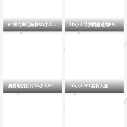
61個向量可編輯3D小人PP
3D小人問號問題疑問PPT
T素材
圖片素材
演講培訓系列3D小人PPT
3D小人PPT素材大全
素材
（上）