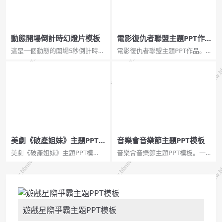
動態開場倒計時幻燈片模板
電影復仇者聯盟主題PPT作
品
這是一個動態的開場5秒倒計時
電影復仇者聯盟主題PPT作品。
PPT模板，黑色背景，白色的字
一套以電影《復仇者聯盟》為主
體，很有類似老電影的復古風
題的PPT作品，介紹了電影裡的
格。...
刪減片段、電影裡的彩蛋、後續
短片和缺少的角色等。...
美劇《破產姐妹》主題PPT
音樂會音樂節主題PPT模板
模板
美劇《破產姐妹》主題PPT模
音樂會音樂節主題PPT模板。一
板。一份以熱播美劇《破產姐
套音樂主題幻燈片模板，以音樂
妹》為主題的PPT模板，時尚雜
符號為裝飾元素，適合音樂會音
誌風設計風格。...
樂節相關主題。...
遊戲星際爭霸主題PPT模板