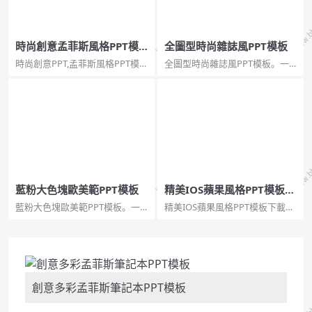
時尚創意孟菲斯風格PPT模
全圖型時尚雜誌風PPT模板
板
時尚創意PPT,孟菲斯風格PPT模
全圖型時尚雜誌風PPT模板。一
板時尚創意孟菲斯風格PPT模
份精美好看的幻燈片模板，以城
板。一套創意設計幻燈片模板，
市俯視遠景圖片為背景，全圖型
時尚孟菲斯設計風格，炫酷大膽
設計，通用性強。...
多彩配色，動態播放效果。...
藍粉大色塊歐美範PPT模板
精美IOS蘋果風格PPT模板下
載
藍粉大色塊歐美範PPT模板。一
精美IOS蘋果風格PPT模板下載。
套精美高逼格幻燈片模板，藍粉
一份時尚好看的IOS蘋果風格幻燈
大色塊裝飾，歐美範雜誌風設計
片模板，虛化背景，半透明文字
風格。...
和圖形元素。所用英文字型：
Roboto condensed、Roboto
condensed light。...
創意多彩孟菲斯筆記本PPT模板