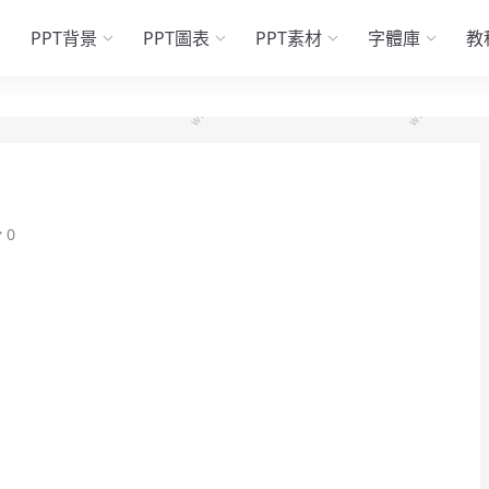
PPT背景
PPT圖表
PPT素材
字體庫
教
0