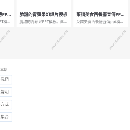
PPT
脆甜的青蘋果幻燈片模板
菜譜美食西餐廳宣傳PPT
模板
PT模
脆甜的青蘋果PPT模板。此模
菜譜美食西餐廳宣傳ppt模
燈片模
板以帶著水珠的清脆酸甜的
板。一套精美的西餐主題幻
菜的製
青蘋果為背景。適合用來介
燈片模板，適用於西餐菜單
傳介
紹蘋果的功效作用和營養價
講解或西餐廳宣傳。...
值。...
本站
務我們
權聲明
繫方式
签集合