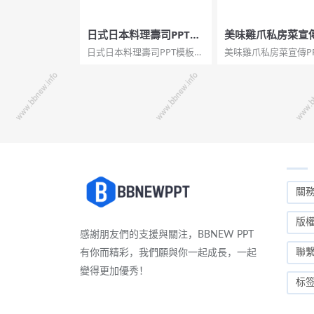
日式日本料理壽司PPT模
美味雞爪私房菜宣傳
板
模板
日式日本料理壽司PPT模板。
美味雞爪私房菜宣傳P
一套壽司主題幻燈片模板，
板。一套美食相關幻
適合日本料理介紹、壽司製
板，介紹了雞爪私房
作步驟防範教學等用途。...
作工序，適合美食宣
紹。...
關
版
感謝朋友們的支援與關注，BBNEW PPT
聯
有你而精彩，我們願與你一起成長，一起
變得更加優秀！
标