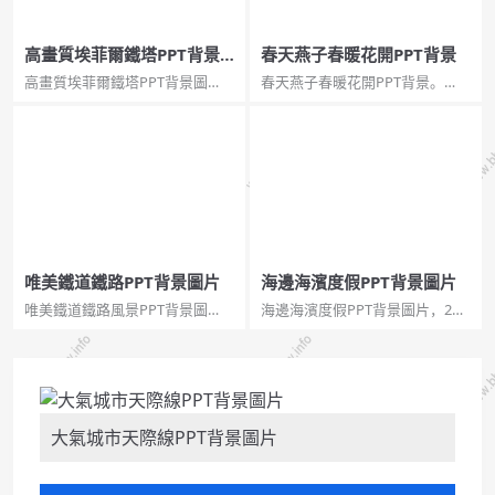
高畫質埃菲爾鐵塔PPT背景
春天燕子春暖花開PPT背景
圖片
高畫質埃菲爾鐵塔PPT背景圖
春天燕子春暖花開PPT背景。
片，共12張，JPG格式大圖。埃
PPTX格式，關鍵詞：淡雅遠山 春
菲爾鐵塔是世界著名建築，法國
日 燕子 荷花 桃花 牧童 柳樹,春天
文化象徵，巴黎城市地標,埃菲爾
燕子,春暖花開,燕子背景。...
鐵塔,埃菲爾鐵塔背景,埃菲爾鐵塔
圖片。...
唯美鐵道鐵路PPT背景圖片
海邊海濱度假PPT背景圖片
唯美鐵道鐵路風景PPT背景圖
海邊海濱度假PPT背景圖片，2頁
片，13張，高清解析度，JPG格
寬屏，pptx格式。關鍵詞：藍天
式。鐵路 鐵軌 在路上 LOMO風
白雲大海沙灘躺椅太陽傘度假休
格 唯美 幻燈片背景圖片。...
閒旅遊。...
大氣城市天際線PPT背景圖片