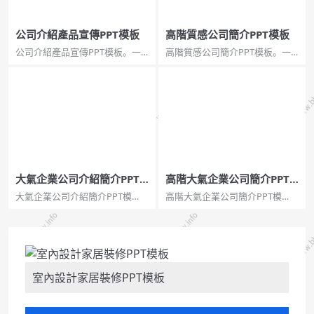
公司介紹產品宣傳PPT模板
高階質感公司簡介PPT模板
公司介紹產品宣傳PPT模板。一
高階質感公司簡介PPT模板。一
套產品宣傳公司簡介幻燈片模
套公司介紹簡介幻燈片模板，高
板，微立體視覺效果，漸變灰色
階大氣質感黑藍配色，頁面型別
背景，大氣藍色主色調。...
豐富實用，動態播放效果。...
大氣企業公司介紹簡介PPT
高階大氣企業公司簡介PPT
模板
模板
大氣企業公司介紹簡介PPT模
高階大氣企業公司簡介PPT模
板。一套公司企業介紹幻燈片模
板。一套公司企業介紹簡介幻燈
板，大氣商務風，大圖背景，有
片模板，大氣商務風格，動態播
科技感，動態播放效果。...
放效果，非常實用。...
室內設計家居裝修PPT模板