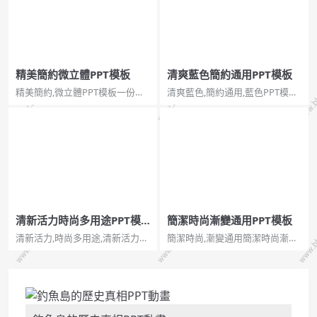
精美簡約微立體PPT模板
清爽藍色簡約通用PPT模板
精美簡約,微立體PPT模板一份設
清爽藍色,簡約通用,藍色PPT模板
計簡約好看的PPT模板，圖示採
清爽藍色簡約通用PPT模板。一
用微立體設計，共24頁，圖表型
份簡約通用PowerPoint模板，藍
別十分豐富，動態無縫切換效
色主色調，簡約設計風格。使用
果，推薦下載使用。...
字型：方正正纖黑簡體。...
清新活力時尚多用途PPT模
簡潔時尚漸變通用PPT模板
板
清新活力,時尚多用途,清新活力
簡潔時尚,漸變通用簡潔時尚漸變
PPT模板一份多用途多功能能好
通用PPT模板。一套簡潔通用幻
看的PPT模板，黃色、綠色、藍
燈片模板，不規則形狀圖形裝
色三色清新活力色調配色，純白
飾，動態播放，時尚漸變配色，
色背景，給人清新簡約時尚之
簡潔通用。...
感，頁面型別及功能豐富，用途
廣泛，小編推薦。...