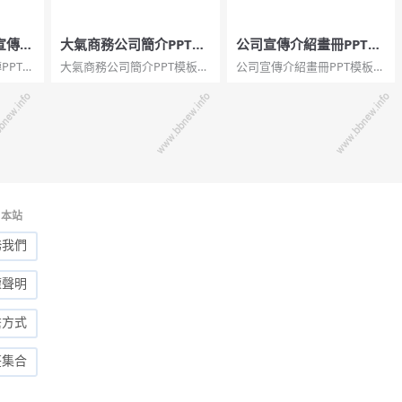
宣傳P
大氣商務公司簡介PPT模
公司宣傳介紹畫冊PPT模
板
板
PPT模
大氣商務公司簡介PPT模板。
公司宣傳介紹畫冊PPT模板。
企業宣
一套公司介紹簡介幻燈片模
一套公司企業宣傳介紹簡介
板，質
板，大氣商務風格，框架結
幻燈片模板，包含多種創意
色主色
構完整，頁面豐富實用。...
圖片排版，簡約大氣，動態
，炫酷
播放。...
頁，功
於我
和服
本站
務我們
權聲明
繫方式
签集合