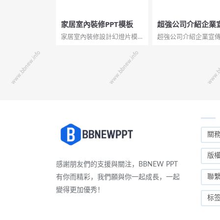
家居室內裝修PPT模板
超強公司介紹企業
PT模板
家居室內裝修設計幻燈片模
超強公司介紹企業宣傳
板。此模板以簡約綠色的室
板。一份高大上精品
內家居布置為背景，採用
傳公司介紹幻燈片模
16：9比例的寬屏設計，界面
感黑色磨砂畢竟，黃
簡約清新。適合裝修公司業
調，半透明圖形元素
務推廣、裝修效果圖演示等
動態演示效果，共51
用途。...
能非常強大，包括關
們、企業文化、產品
務、展...
關
版
感謝朋友們的支援與關注，BBNEW PPT
聯
有你而精彩，我們願與你一起成長，一起
變得更加優秀！
标