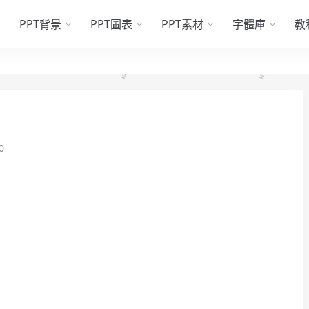
PPT背景
PPT圖表
PPT素材
字體庫
教
0