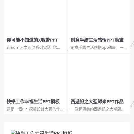
你可能不知道的X戰警PPT
創意手繪生活感悟PPT動畫
Simon_阿文關於系列電影《X戰
創意手繪生活感悟ppt動畫。一套
警》的PPT作品。秉承了作者一
關於記憶的創意生活感知場景動
貫的設計風格，講述了台前幕後
畫，手繪風格設計，極具設計
你可能不知道的事情。使用字
感。...
體：漢儀菱心體簡。...
快樂工作幸福生活PPT模板
西遊記之大聖歸來PPT作品
這是一個PPT模板設計大賽的作
一份超精美的西遊記之大聖歸來
品，以淺綠色為主題色，以抽象
PPT作品，作者@珞珈Carlos，這
設計的坐在電腦前認真工作的職
部動畫電影已經成為了國產動漫
員為背景，內頁里說明了快樂工
的又一巔峰。...
作是上班族應該具有的良好心
態，倡導了快樂辦公的理念。此