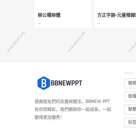
柳公權柳體
方正字跡-元童楷隸
...
...
關
版
感謝朋友們的支援與關注，BBNEW PPT
聯
有你而精彩，我們願與你一起成長，一起
變得更加優秀！
标