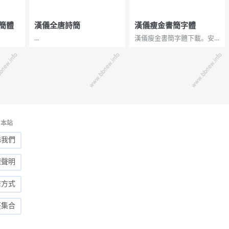
簡體
漢儀全唐詩簡
漢儀瘦金書簡字體
...
漢儀瘦金書簡字體下載。安
裝方法：打開壓縮包，雙擊
字體文件，點擊“安裝”按鈕即
可。僅供學習使用，商用請
聯繫作者。非常好用的字體...
本站
務我們
權聲明
繫方式
签集合