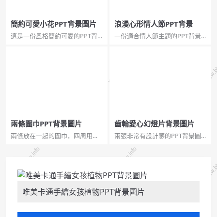
簡約可愛小花PPT背景圖片
浪漫心形情人節PPT背景
這是一份風格簡約可愛的PPT背
一份適合情人節主題的PPT背景
景圖片，純白色背景，各種顏色
圖片，紅色背景，以立體心形為
的可愛小花裝飾，適合女生使
主要設計元素，適合情人節、七
用。適合做學生PPT...
夕節、表達愛意使用。...
兩條圍巾PPT背景圖片
齒輪愛心幻燈片背景圖片
兩條放在一起的圍巾，四周用小
兩張非常有設計感的PPT背景圖
雪花點綴，象徵著相愛的兩個人
片。在用小紅心點綴的白色背景
相互依靠，互相給予溫暖。...
上，一個大大的以齒輪組成的紅
心，可以用於與愛情相關的幻燈
片。...
唯美卡通手繪女孩植物PPT背景圖片