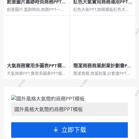
創意圖片墨跡時尚商務PPT
紅色大氣實用商務通用PPT
模板
模板
創意圖片,墨跡時尚,商務PPT一套
紅色大氣PPT,商務模板紅色大氣
藍色商務風格幻燈片模板，創意
實用商務通用PPT模板。一套創
圖片墨跡效果設計，簡潔大氣時
業商業融資計劃書幻燈片模板，
尚。...
紅色主色調，大氣實用，商務通
用。注意安裝字型：思源黑體 CN
Bold、思源黑體 CN Regular、方
正蘭...
大氣商務實用多圖表PPT模
簡潔商務商業創業計劃書PP
板
T模板
大氣商務PPT,實用多圖表PPT模
簡潔商務,商業創業,計劃書PPT一
板青灰色背景，紅色配色，大氣
套商務風格幻燈片模板，簡潔大
穩重，動態播放效果，共25頁，
氣，深藍背景，適合創業商業計
圖形圖表非常豐富，包括並列關
劃彙報等用途。適用於商業回
係、層級關係、遞進關係、擴散
報...
聚合關係、包含關係、組織結構
圖、地圖等，功能豐富實用...
國外風格大氣簡約商務PPT模板
立即下载