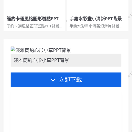
簡約卡通風格圓形斑點PPT
手繪水彩畫小清新PPT背景
背景圖片
圖片
簡約卡通風格圓形斑點PPT背景
手繪水彩畫小清新幻燈片背景圖
圖片，2页宽屏，pptx格式。关
片。自由自在的水母,淡雅花瓶,躲
键词：暗红色 圆圈圆环 PPT背景
在草叢裡的小男孩。...
图片简约 幻灯片背景图片。...
淡雅簡約心形小草PPT背景
立即下载