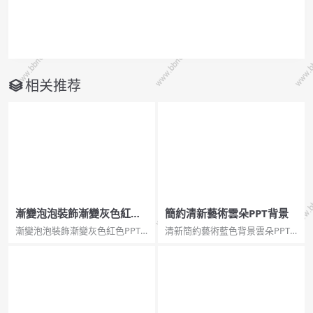
相关推荐
漸變泡泡裝飾漸變灰色紅色P
簡約清新藝術雲朵PPT背景
PT背景
漸變泡泡裝飾漸變灰色紅色PPT
清新簡約藝術藍色背景雲朵PPT
背景 ，一份簡潔明朗的幻燈片背
背景，5頁，ppt格式，簡潔清新
景，用粉色和白色的夢幻泡泡裝
藝術抽象矢量藍天白雲。...
飾的漸變灰色背景，更多簡約背
景：PPT背景圖片簡約。...