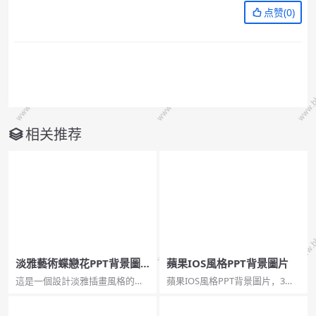
点赞(
0
)
相关推荐
淡雅藝術蝶戀花PPT背景圖
蘋果IOS風格PPT背景圖片
片
這是一個設計淡雅插畫風格的幻
蘋果IOS風格PPT背景圖片，3頁
燈片背景，以淡黃色為背景色，
寬屏，pptx格式。關鍵詞：虛化
用抽象的花朵、蝴蝶修飾，共5
霧化效果 毛玻璃效果 好看的幻燈
頁，花紋顏色、位置、樣式各不
片背景圖片。...