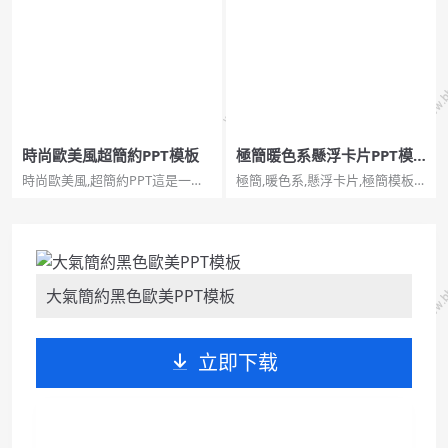
用幻燈片模板，線條三角元素裝
套簡約商務通用幻燈片模板，素
飾，質感黑色背景，高階大
雅黑灰色調，大氣穩重，能勝任
氣。...
多種場合主題。...
時尚歐美風超簡約PPT模板
極簡暖色系懸浮卡片PPT模
板
時尚歐美風,超簡約PPT這是一份
極簡,暖色系,懸浮卡片,極簡模板
時尚歐美風超簡約PPT模板，純
極簡暖色系懸浮卡片PPT模板。
白色底色，共21頁，包含多種型
一套簡約通用幻燈片模板，淺紅
別圖形圖表。關鍵詞：簡約PPT
暖色系主色調，極簡設計，懸浮
模板。...
卡片設計效果，通用性強。...
大氣簡約黑色歐美PPT模板
立即下载