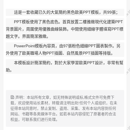
這是一套收藏已久的大氣簡約黑色歐美PPT模板，共99張；
PPT模板使用了黑色底色。
首頁放置二樓雅緻現代化建築PPT
背景圖片，周圍使用優雅曲線裝飾。
中間使用細線字體填寫PPT標
題文字。
界面簡潔雅緻。
PowerPoint模板內容頁，由97張粉色細線PPT圖表製作。
另
外使用了歐美職場人物PPT插圖、自然風景PPT插圖等排版。
本模板設計簡潔簡約，對於大家學習歐美PPT設計，非常有幫
助。
声明：本站所有文章，如无特殊说明或标,格式文件可免费下
载，欢迎使用站长素材，转载请注明出处!任何个人或组织，在未
征得本站同意时，禁止复制、盗用、采集、发布本站内容到任何
网站、书籍等各类媒体平台。如若本站内容侵犯了原著者的合法
权益，可联系我们进行处理。