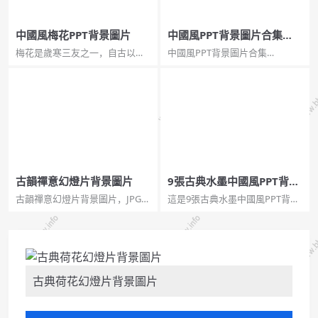
中國風梅花PPT背景圖片
中國風PPT背景圖片合集
（三）
梅花是歲寒三友之一，自古以
中國風PPT背景圖片合集
來，人們都讚美她的傲雪精神，
（三）。一組水墨山水中國風幻
她的孤獨，不與百花爭春的高潔
燈片背景圖片，JPG格式，
的美。...
1920x1080分辨率。中國山水風
景畫,中國水墨山水畫...
古韻禪意幻燈片背景圖片
9張古典水墨中國風PPT背景
圖片
古韻禪意幻燈片背景圖片，JPG格
這是9張古典水墨中國風PPT背景
式，1280×800分辨率，更多同類
圖片。背景元素包括：水墨梅
圖片請參閱：中國風PPT背景圖
花、水墨群山、古建築、天壇
片。...
等。濃濃詩意的中國風背景圖
片...
古典荷花幻燈片背景圖片