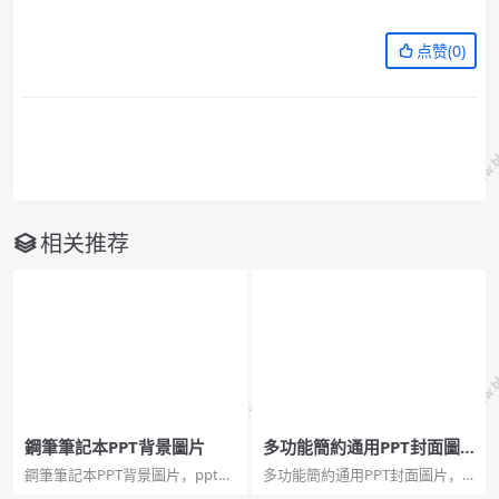
点赞(
0
)
相关推荐
鋼筆筆記本PPT背景圖片
多功能簡約通用PPT封面圖
片
鋼筆筆記本PPT背景圖片，pptx
多功能簡約通用PPT封面圖片，2
格式，寬屏2頁。關鍵詞：復古風
頁寬屏，pptx格式。關鍵詞：扁