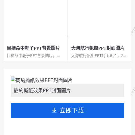
格 鋼筆 信紙 筆記本 寫字 幻燈片
平化 深色 簡約 適用性強 通用 幻
背景圖片,鋼筆,筆記本。...
燈片封面,多功能,簡約通用。...
目標命中靶子PPT背景圖片
大海航行帆船PPT封面圖片
目標命中靶子PPT背景圖片，
大海航行帆船PPT封面圖片，2頁
pptx格式，2頁寬屏。關鍵詞：
寬屏，pptx格式。關鍵詞：日落
箭射中靶心 目標達成 奮鬥目標
黃昏餘暉 大海 帆船小船 鏤空文
幻燈片背景圖片,目標命中,靶子圖
字 虛化效果,大海航行,大海帆
片。...
船。...
簡約撕紙效果PPT封面圖片
立即下载