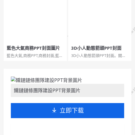
格 鋼筆 信紙 筆記本 寫字 幻燈片
模板素材。10頁高逼格PPT動態
背景圖片,鋼筆,筆記本。...
封面模板素材，具體效果請下載
欣賞。建議安裝字型：時尚中黑
簡體、方正蘭亭超細黑簡體、方
正正黑簡體。...
藍色大氣商務PPT封面圖片
3D小人動態箭頭PPT封面
藍色大氣,商務PPT,商務封面,藍色
3D小人動態箭頭PPT封面。關鍵
大氣商務PPT封面圖片，2頁寬
詞：商務風格 工作總結匯報 彩色
屏，pptx格式。關鍵詞：世界地
箭頭 3D小人 動態幻燈片封面,3D
圖 社交社會關係 商務風格 幻燈
小人,動態箭頭。...
片背景圖片。...
鐵鏈鏈條團隊建設PPT背景圖片
立即下载