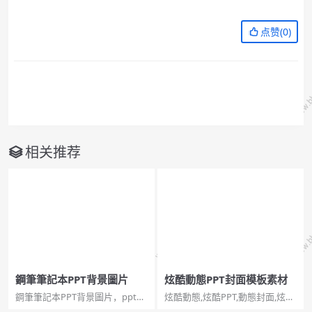
点赞(
0
)
相关推荐
鋼筆筆記本PPT背景圖片
炫酷動態PPT封面模板素材
鋼筆筆記本PPT背景圖片，pptx
炫酷動態,炫酷PPT,動態封面,炫酷
格式，寬屏2頁。關鍵詞：復古風
模板,炫酷素材,炫酷動態PPT封面