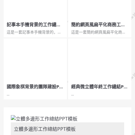
記事本手機背景的工作總結
簡約網頁風扁平化商務工作
計劃PPT模板
彙報PPT模板
這是一套記事本手機背景的，新
這是一套簡約網頁風扁平化商務
年工作總結計劃PPT模板，共22
工作彙報PPT模板，第一PPT模板
張； 幻燈片模板封面，使用了一
網提供幻燈片模板免費下載；
張記事本、鋼筆、手機、膝上型
PPT模板是動態PowerPoint模
電腦背景的辦公桌面圖片作為背
板，採用了網頁風扁平化設計風
景。是一份精緻的。 PowerPoint
格，用縮放的咖啡、電腦圖片作
模板內容頁面，...
為PPT背景圖片...
國際象棋背景的團隊建設PP
經典微立體年終工作總結PP
T模板
T模板
...
...
立體多邊形工作總結PPT模板