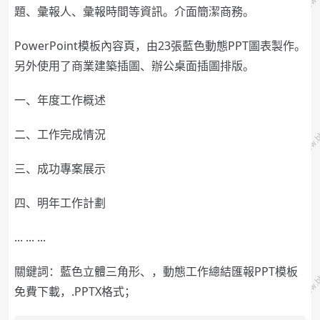
題、彙報人、彙報時間等資訊。介面簡潔商務。
PowerPoint模板內容頁，由23張藍色動態PPT圖表製作。
另外使用了商業建築插圖、辦公桌面插圖排版。
一、年度工作概述
二、工作完成情況
三、成功專案展示
四、明年工作計劃
... ... ...
關鍵詞：藍色立體三角形、，動態工作總結匯報PPT模板
免費下載，.PPTX格式；