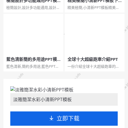
極簡設計多功能通用PPT模
精美極簡小清新PPT模板下
板
載
極簡設計,設計多功能通用,設計
精美極簡,小清新PPT模板精美極
PPT,設計模板極簡設計多功能通
簡小清新PPT模板下載。一套好
用PPT模板。一套大方極簡設計
看的小清新風格幻燈片模板，設
幻燈片模板，淺灰色背景，黑紅
計非常簡約，但也非常有設計
配色，多圖形圖表頁面，通用性
感。...
強。...
藍色清新簡約多用途PPT模
全球十大超級跑車介紹PPT
板
藍色清新,簡約多用途,藍色PPT模
一份介紹全球十大超級跑車的
板藍色清新簡約多用途PPT模
PPT作品。十大超級跑車：邁凱
板。一份清新簡約的幻燈片模
倫P1。法拉利LaFerrari。保時捷
板，清爽藍色主色調，動態無縫
918 Spyder。BMW i8。柯尼賽格
滾動頁面切換，用途廣泛。...
One：1。邁凱倫650S。奔馳
AMG GT。蘭博基尼Hur...
淡雅簡潔水彩小清新PPT模板
立即下载