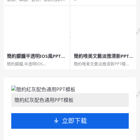
板。一套典雅簡約的幻燈片模
板，綠植元素設計，灰色背景，
清新文藝，通用性強。...
簡約朦朧半透明IOS風PPT模
簡約唯美文藝淡雅清新PPT
板
模板
簡約朦朧,半透明IOS
簡約唯美文藝淡雅清新PPT模
風,IOSPPT,IOS模板簡約朦朧半透
板。一套小清新幻燈片模板，淡
明IOS風PPT模板。一套時尚簡約
雅莫蘭迪綠色配色，清新文綠葉
幻燈片模板，磨砂朦朧虛化背
裝飾，簡約唯美,簡約唯美,文藝淡
景，半透明IOS設計風格。...
雅,清新模板。...
簡約紅灰配色通用PPT模板
立即下载