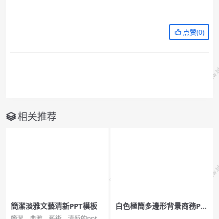
点赞(
0
)
相关推荐
簡潔淡雅文藝清新PPT模板
白色極簡多邊形背景商務PP
T模板免費下載
簡潔、典雅、藝術、清新的ppt模
...