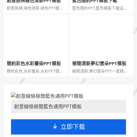
創意掛牌綠色清新PPT模板
藍色簡約PPT模板下載
創意掛牌,綠色清新,綠色PPT模板
藍色簡約PPT,藍色模板下載這是
創意掛牌綠色清新PPT模板。一
一份風格非常簡約的幻燈片模
份通用多用途幻燈片模板，清新
板，以藍色為背景色，首頁用白
綠色背景，創意掛牌主題設計，
色墨跡修飾，扁平化加寬屏設計,
扁平化長陰影和微立體設計風
簡約而不簡單。更多同類模板請
格。建議安裝字型：華文細黑、
參閱：簡潔PPT模板。...
Trajan Pro。...
簡約彩色水彩暈染PPT模板
極簡清新夢幻雲朵PPT模板
簡約彩色,水彩暈染,水彩PPT簡約
極簡清新,夢幻雲朵PPT一套精美
彩色水彩暈染PPT模板。一套簡
小清新幻燈片模板，極簡設計，
約通用幻燈片模板，清新多彩配
藝術星球、雲朵、星空裝飾，通
色，水彩暈染效果裝飾，通用性
用性強。...
強。...
創意線條極簡藍色通用PPT模板
立即下载