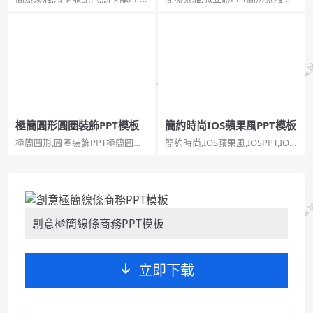
馬卡龍模板簡潔淡雅馬卡龍配色
立體通用PPT模板。一份微立體
PPT模板。一套工作總結匯報幻
效果的幻燈片模板，棕色漸變背
燈片模板，清新馬卡龍配色，幾
景，簡約素雅，微立體方塊裝
何圖形裝飾，簡約通用性強。...
飾。...
極簡圓形圓圈裝飾PPT模板
簡約時尚IOS蘋果風PPT模板
極簡圓形,圓圈裝飾PPT極簡圓形
簡約時尚,IOS蘋果風,IOSPPT,IOS
圓圈裝飾PPT模板。深灰色背
模板,蘋果風PPT簡約時尚IOS蘋果
景，圓圈圓形泡泡裝飾，素雅別
風PPT模板。一份好看簡潔的IOS
緻，適合場合廣，通用性強。...
蘋果風格幻燈片模板，神秘唯美
星空背景，頁面稍少。...
創意極簡線條商務PPT模板
立即下载