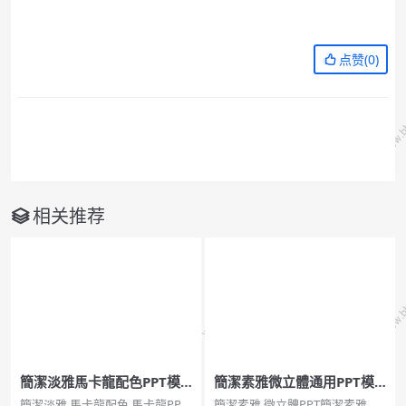
点赞(
0
)
相关推荐
簡潔淡雅馬卡龍配色PPT模
簡潔素雅微立體通用PPT模
板
板
簡潔淡雅,馬卡龍配色,馬卡龍PPT,
簡潔素雅,微立體PPT簡潔素雅微