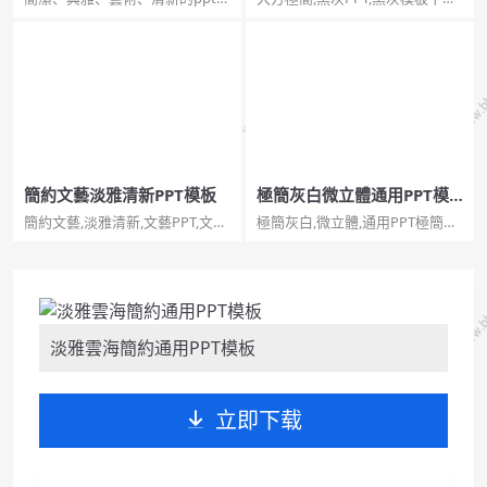
板。一套典雅簡約的幻燈片模
大方極簡黑灰PPT模板下載。一
板，綠植元素設計，灰色背景，
份極簡風格的幻燈片模板，黑灰
清新文藝，通用性強。...
配色，簡約時尚大氣。使用字
型：迷你簡漢真廣標、造字工房
悅黑體驗版纖細體。...
簡約文藝淡雅清新PPT模板
極簡灰白微立體通用PPT模
板
簡約文藝,淡雅清新,文藝PPT,文藝
極簡灰白,微立體,通用PPT極簡灰
模板簡約文藝淡雅清新PPT模
白微立體通用PPT模板。一套極
板。一套簡約設計幻燈片模板，
簡設計幻燈片模板，灰白低面多
文藝植物花束背景，米色背景，
邊形背景，微立體視覺效果，簡
淡雅清新棕綠配色。...
約通用。...
淡雅雲海簡約通用PPT模板
立即下载