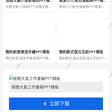
淡雅文藝小清新通用PPT模
簡潔小三角色塊裝飾PPT模
板
板
淡雅文藝,小清新PPT,淡雅文藝模
簡潔小三角,色塊裝飾PPT簡潔小
板淡雅文藝小清新通用PPT模
三角色塊裝飾PPT模板。一份時
板。一套簡約文藝幻燈模板，清
尚簡約風格幻燈片模板，首頁以
新淡雅配色，通用性強。使用字
流行的小三角裝飾，內頁大色塊
型：方正靜蕾簡體。...
排版，乾淨利落。...
簡約創意燈泡手繪PPT模板
簡約歐式復古花紋PPT模板
簡約創意,燈泡手繪,創意PPT簡約
簡約歐式,復古花紋,復古花紋PPT,
創意燈泡手繪PPT模板。一套創
復古花紋模板簡約歐式復古花紋
意設計幻燈片模板，創意燈泡封
PPT模板。一份歐式復古風格幻
面背景，藍色手繪設計風格，動
燈片模板，採用斑點做舊背景，
態播放效果。...
古典歐式花紋裝飾。...
極簡大氣工作彙報PPT模板
立即下载