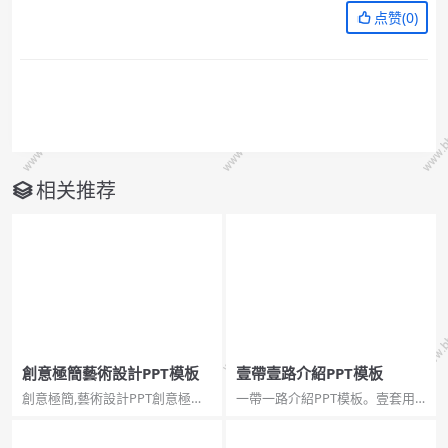
点赞(
0
)
相关推荐
創意極簡藝術設計PPT模板
壹帶壹路介紹PPT模板
創意極簡,藝術設計PPT創意極簡
一帶一路介紹PPT模板。壹套用
藝術設計PPT模板。一套極簡風
於介紹什麼是壹帶壹路的幻燈片
格幻燈片模板，簡單的文字、線
模板，頁面豐富，框架結構完
條和形狀設計，很有創意和設計
整，非常實用。...