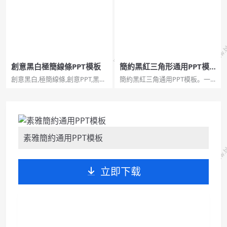
感。...
創意黑白極簡線條PPT模板
簡約黑紅三角形通用PPT模
板
創意黑白,極簡線條,創意PPT,黑白
簡約黑紅三角通用PPT模板。一
模板創意黑白極簡線條PPT模
套極簡設計幻燈片模板，灰色背
板。一套極簡設計幻燈片模板，
景，經典紅黑配色，簡約大氣，
純白色背景，黑色線條，動態播
三角形裝飾，通用性強,簡約黑紅,
放，通用性強。...
三角形,通用PPT。...
素雅簡約通用PPT模板
立即下载