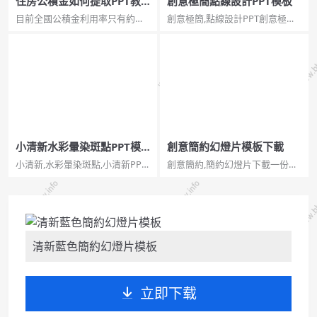
住房公積金如何提取PPT教
創意極簡點線設計PPT模板
程
目前全國公積金利用率只有約
創意極簡,點線設計PPT創意極簡
50%。其實住房公積金的用處有
點線設計PPT模板。一套簡約創
很多！以下是住房公積金提取方
意設計幻燈片模板，細線圓點科
法PPT教程。建議安裝字體：張
技感點線裝飾，通用性強。...
海山銳諧體、冬青黑體簡體中文
W3。...
小清新水彩暈染斑點PPT模
創意簡約幻燈片模板下載
板
小清新,水彩暈染斑點,小清新PPT,
創意簡約,簡約幻燈片下載一份設
水彩模板小清新水彩暈染斑點
計很有創意的幻燈片模板，黑色
PPT模板。一套簡約小清新幻燈
背景，以檯燈圖形為主要背景元
片模板，水彩噴濺斑點效果裝
素，風格簡約，通用性強，能勝
飾，動態播放效果。...
任多種主題。...
清新藍色簡約幻燈片模板
立即下载