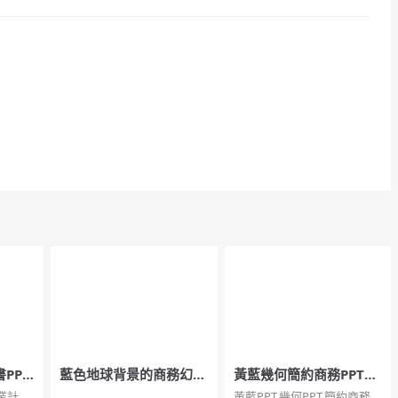
PPT
藍色地球背景的商務幻燈
黃藍幾何簡約商務PPT模
片模板下載
板
業計劃
...
黃藍PPT,幾何PPT,簡約商務