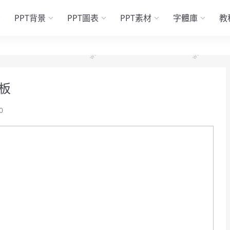
PPT背景
PPT圖表
PPT素材
字體庫
教
板
0