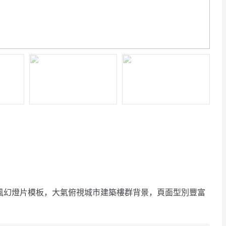
務風幻燈片模板，大氣俯視城市建築樓群背景，頁面型別豐富