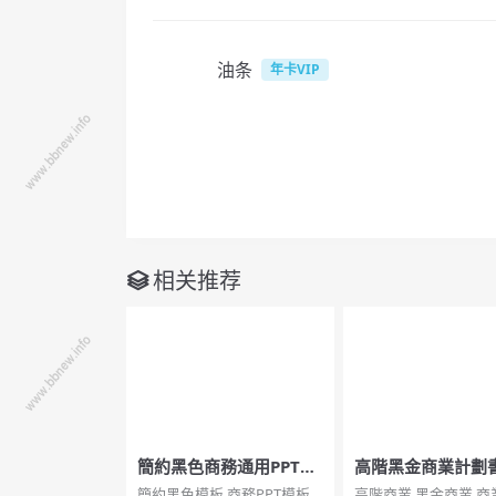
油条
年卡VIP
相关推荐
簡約黑色商務通用PPT模
高階黑金商業計劃書
板
模板
簡約黑色模板,商務PPT模板
高階商業,黑金商業,商