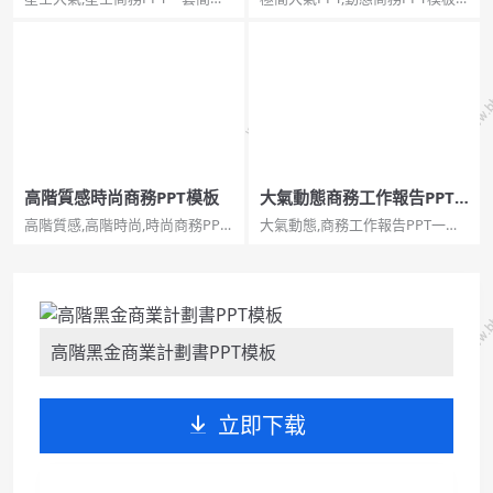
大方商務風格幻燈片模板，宇宙
極簡大氣動態商務PPT模板。一
星空圖片背景，半透明IOS設計風
份大方穩重的商務風格幻燈片模
格。...
板，藍灰黑配色，超簡約風格，
動態演示效果。...
高階質感時尚商務PPT模板
大氣動態商務工作報告PPT
模板
高階質感,高階時尚,時尚商務PPT
大氣動態,商務工作報告PPT一套
一套精美商業計劃書模板，質感
大氣商務風工作總結報告幻燈片
紋理背景，簡約時尚設計，使用
模板，淺灰世界地圖背景，藍色
字型：張海山銳線體簡。...
主色調，共40頁，頁面型別豐富
實用，動態播放效果，稍作修改
可用於公司介紹、產品宣傳等其
他用途。適用於商業回報...
高階黑金商業計劃書PPT模板
立即下载