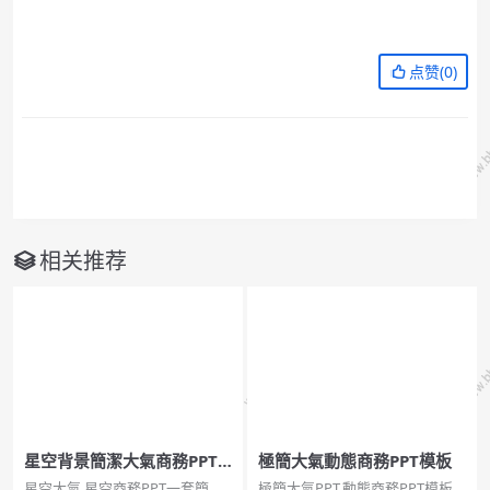
点赞(
0
)
相关推荐
星空背景簡潔大氣商務PPT
極簡大氣動態商務PPT模板
模板
星空大氣,星空商務PPT一套簡約
極簡大氣PPT,動態商務PPT模板