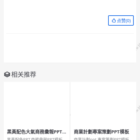
点赞(
0
)
相关推荐
黑黃配色大氣商務彙報PPT
商業計劃專案策劃PPT模板
模板
黑黃配色PPT,商務彙報PPT模板
商業計劃ppt,專案策劃PPT模板商