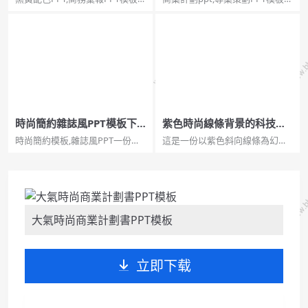
黑黃配色大氣商務彙報PPT模
業計劃專案策劃PPT模板。排版
板。一份大氣商務風格幻燈片模
配色簡潔大氣商務又不失活潑，
板，經典黑黃配色，適合用於商
適合製作商業計劃書或專案策劃
務演示、報告彙報等用途。建議
方案等。...
安裝字型：華康儷金黑W8(P)、
時尚中黑簡體。...
時尚簡約雜誌風PPT模板下
紫色時尚線條背景的科技商
載
務PPT模板
時尚簡約模板,雜誌風PPT一份排
這是一份以紫色斜向線條為幻燈
版佈局簡潔精緻的雜誌風幻燈片
片背景圖片的，時尚科技商務
模板，全圖型背景圖片封面，適
PPT模板； 幻燈片模板給人的第
用性強用途廣泛。...
一感覺是，非常的精美。PPT模
板設計的主元素就是間斷的線
條。給人一種非常抽象，非常有
科技感的視覺效果。 本模板適
合...
大氣時尚商業計劃書PPT模板
立即下载