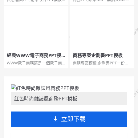
質感牆面創意設計PPT模板。一
幻燈片模板，白色半透明形狀元
套創意商務風幻燈片模板，質感
素，適用於商業計劃等用途。...
牆面效果背景，素雅黑灰配
色。...
經典WWW電子商務PPT模
商務專案企劃書PPT模板
板
WWW電子商務這是一個電子商
商務專案模板,企劃書PPT一份簡
務相關的幻燈片模板，以藍天白
潔大氣的專案企劃書幻燈片模
雲為背景，以藍色立體的網站域
板，建議安裝字型：幼圓、等
名開頭http://www為主題元素，
線、華康儷金黑W8(P)。...
鮮明的表達了電子商務的概念。
適合用於網站推廣、網路營銷、
企業網站製作等相關的演...
紅色時尚雜誌風商務PPT模板
立即下载