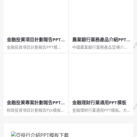
金融投資項目計劃報告PPT
農業銀行業務產品介紹PPT
模板
模板
金融投資項目計劃報告PPT模
中國農業銀行業務產品宣傳介紹
板。一份經濟金融類通用幻燈片
幻燈片模板。此模板以黃金花朵
模板，首頁以美元折疊的飛機托
和金元寶為背景，按照農業銀行
起城市為背景，內頁配色清新，
官方風格，採用寬屏設計，適合
圖形圖表頁面豐富，炫酷華麗的
農業銀行宣傳推廣金融理財產品
動態效果適用於工計劃 / 年終總
使用。...
結 / 會議發言等...
金融投資專案計劃報告PPT
金融理財行業通用PPT模板
模板
財政投資項目計劃報告Ppt模板。
金融理財行業通用PPT模板。大
一個通用的經濟和金融幻燈片模
氣灰色背景，藍黃配色，使用美
板。頭版以美國元摺疊的飛機托
元符號、金蛋、金幣等經濟金融
起的城市為背景。內頁色彩搭配
類的圖片裝飾。...
清新，圖文、圖表頁面豐富，動
態效果炫酷絢麗。...