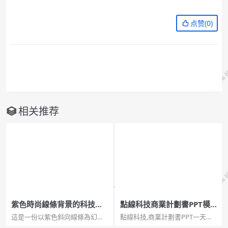
点赞(
0
)
相关推荐
紫色時尚線條背景的科技商
點線科技商業計劃書PPT模
務PPT模板
板
這是一份以紫色斜向線條為幻燈
點線科技,商業計劃書PPT一天簡
片背景圖片的，時尚科技商務
約通用幻燈片模板，黃灰配色，