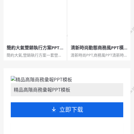
PPT模板； 幻燈片模板給人的第
點線科技風設計，適合商業創業
一感覺是，非常的精美。PPT模
計劃等用途。...
板設計的主元素就是間斷的線
條。給人一種非常抽象，非常有
科技感的視覺效果。 本模板適
合...
簡約大氣營銷執行方案PPT
清新時尚動態商務風PPT模
模板
板
簡約大氣,營銷執行方案一套營銷
清新時尚PPT,商務風PPT清新時
執行方案幻燈片模板，灰色背
尚動態商務風PPT模板。一份小
景，藍色主色調，簡約大氣穩重
清新商務風格幻燈片模板，首頁
商務風格。...
以LOMO風格膝上型電腦為背景
圖片，內頁簡約清新，共33頁，
頁面型別豐富，動態演示效果。
建議安裝字型：華康儷...
精品高階商務彙報PPT模板
立即下载