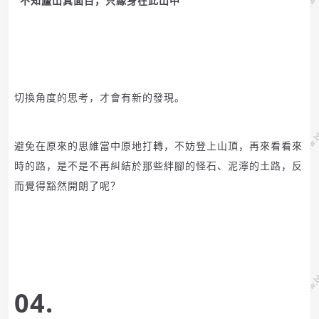
“不知廬山真面目，只緣身在此山中”
切換角度的思考，才會有新的發現。
避免在原來的思維當中原地打轉，不妨登上山頂，再來看看來
時的路，是不是不再糾結於那些絆腳的怪石、泥濘的土路，反
而覺得豁然開朗了呢？
04.