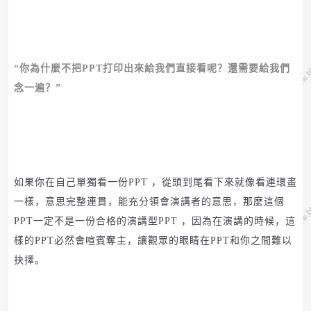
“你為什麼不把PPT打印出來給我們直接看呢？還需要給我們
念一遍？”
如果你在自己單獨看一份
PPT
，從頭到尾看下來就像看連環畫
一樣，意思完整連貫，能充分領會演講者的意思，那麼這個
PPT
一定不是一份合格的演講型
PPT
，因為在演講的時候，這
樣的
PPT
必然會喧賓奪主，讓觀眾的眼睛在
PPT
和你之間難以
抉擇。