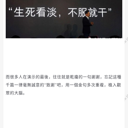
而很多人在演示的最後，往往就是乾癟的一句謝謝，忘記這種
千篇一律毫無誠意的“致謝”吧，用一個金句多次重複，植入觀
眾的大腦。