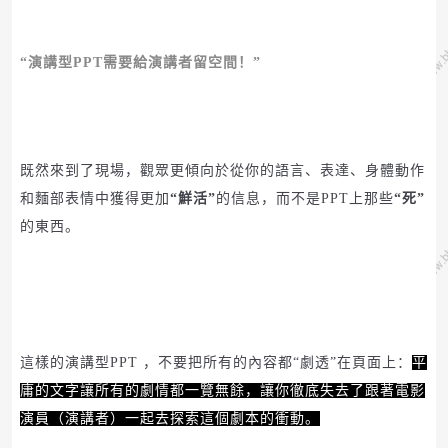
“演講型PPT需要給演講者留空間！”
既然來到了現場，觀眾更傾向於從你的語言、表達、身體動作
和麵部表情中獲得更加
“鮮活”
的信息，而不是PPT
上那些
“死”
的東西。
這樣的演講型
PPT
，不要把所有的內容都
“劇透”在頁面上：
平
庸的文字讓所有的劇情都一覽無餘，讓你徹底失去了跟著電影
演員（演講者）一起去探索這個劇本的衝動。