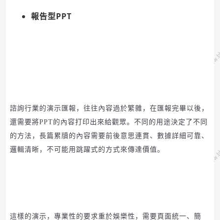
報告型PPT
諮詢行業的演示匯報，往往內容過於繁雜，在匯報完畢以後，
還需要將
PPT
的內容打印出來給觀眾。
不同的用途決定了不同
的方法，長篇累牘的內容需要前後意思連貫、數據詳細可靠、
邏輯清晰，不可能用跳躍式的方式來傳達價值。
這樣的演示，專業性的要求重於娛樂性，需要頁面統一、簡