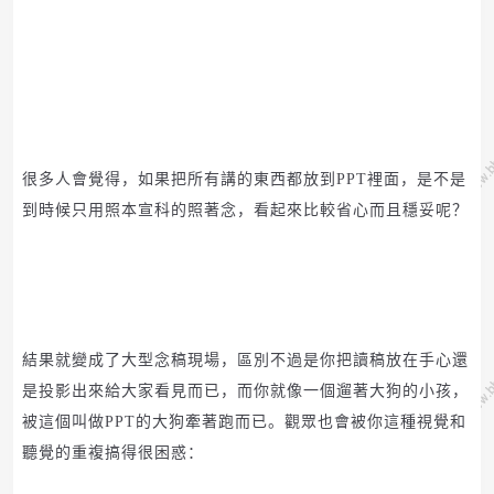
很多人會覺得，如果把所有講的東西都放到
PPT
裡面，是不是
到時候只用照本宣科的照著念，看起來比較省心而且穩妥呢？
結果就變成了大型念稿現場，區別不過是你把讀稿放在手心還
是投影出來給大家看見而已，而你就像一個遛著大狗的小孩，
被這個叫做
PPT
的大狗牽著跑而已。
觀眾也會被你這種視覺和
聽覺的重複搞得很困惑：