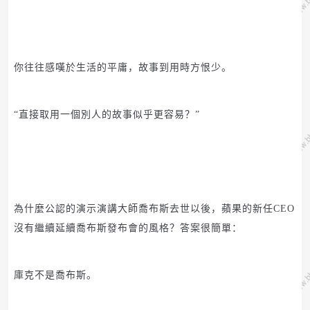
你往往感嘆於生活的平庸，故事到用時方恨少。
“直接取用一個別人的故事似乎更容易？”
為什麼公認的演示演講大師喬布斯去世以後，蘋果的新任
CEO
沒有繼續延續喬布斯發布會的風格？
答案很簡單：
庫克不是喬布斯。