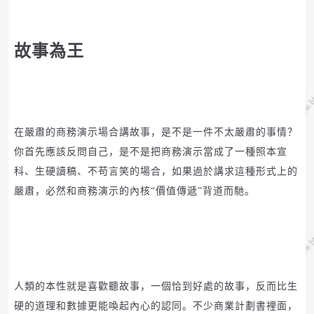
故事為王
在嚴肅的商務演示場合講故事，是不是一件不太嚴肅的事情？
你首先應該反問自己，是不是把商務演示當成了一種照本宣
科、生硬讀稿、不苟言笑的場合，如果過於講求這種形式上的
嚴肅，必然和商務演示的內核“價值傳遞”背道而馳。
人類的本性就是喜歡聽故事，一個恰到好處的故事，反而比生
硬的道理和數據更能喚起內心的認同。
不少商業計劃書裡面，