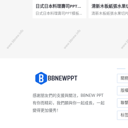
日式日本料理壽司PPT模
清新木板紙張水果
板
PT模板
日式日本料理壽司PPT模板。
清新木板紙張水果切片
一套壽司主題幻燈片模板，
板。一套清新自然風
適合日本料理介紹、壽司製
片模板，木質木板紋
作步驟防範教學等用途。...
痕紙張背景，水果切
綴。...
關
版
感謝朋友們的支援與關注，BBNEW PPT
聯
有你而精彩，我們願與你一起成長，一起
變得更加優秀！
标