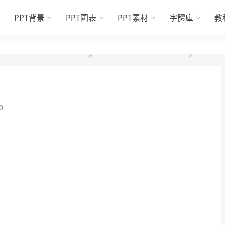
PPT背景
PPT圖表
PPT素材
字體庫
教
0