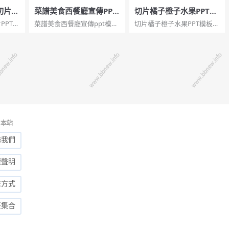
切片P
菜譜美食西餐廳宣傳PPT
切片橘子橙子水果PPT模
模板
板
PPT模
菜譜美食西餐廳宣傳ppt模
切片橘子橙子水果PPT模板。
格幻燈
板。一套精美的西餐主題幻
一套水果相關幻燈片模板，
理和摺
燈片模板，適用於西餐菜單
以新鮮的橙色橙子切片圖片
片點
講解或西餐廳宣傳。...
為背景，適合水果相關主題
演示。...
本站
務我們
權聲明
繫方式
签集合