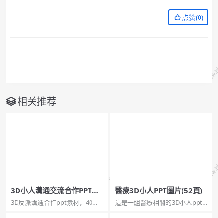
点赞(
0
)
相关推荐
3D小人溝通交流合作PPT素
醫療3D小人PPT圖片(52頁)
材
3D反派溝通合作ppt素材，40張
這是一組醫療相關的3D小人ppt
圖片JPG格式。關鍵詞：握手，交
素材圖片，200多張圖片，內容豐
談，談心，商務洽談，溝通，簽
富，囊括了醫療相關的方方面