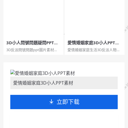
訂合同協議。...
面，推薦給醫務工作者使用。...
3D小人問號問題疑問PPT圖
愛情婚姻家庭3D小人PPT素
片素材
材
3D反派問號問題ppt圖片素材
愛情婚姻家庭生活3D反派人物
包，共55個，JPG格式。關鍵
ppt圖片素材，共51個。關鍵
詞：分析問題、思考問題、解決
詞：婚姻，愛情，求婚，婚禮，
問題。...
家庭，懷孕，舞蹈，蛋糕屋，家
庭情人。...
愛情婚姻家庭3D小人PPT素材
立即下载