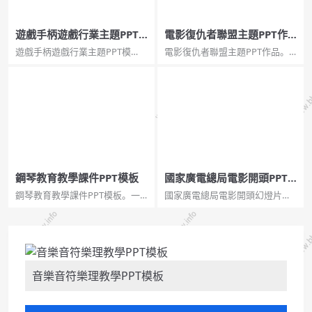
遊戲手柄遊戲行業主題PPT
電影復仇者聯盟主題PPT作
模板
品
遊戲手柄遊戲行業主題PPT模
電影復仇者聯盟主題PPT作品。
板。一套適合遊戲相關主題的幻
一套以電影《復仇者聯盟》為主
燈片模板，以遊戲手柄為主要元
題的PPT作品，介紹了電影裡的
素設計，黑黃配色。...
刪減片段、電影裡的彩蛋、後續
短片和缺少的角色等。...
鋼琴教育教學課件PPT模板
國家廣電總局電影開頭PPT
模板
鋼琴教育教學課件PPT模板。一
國家廣電總局電影開頭幻燈片模
份適合製作兒童幼兒鋼琴教育教
板。此模板有兩頁，分別是模仿
學PPT課件使用的幻燈片模板，
國家廣電總局和八一電影製片廠
首頁以鋼琴鍵盤為背景。...
的電影開頭製作的動態效果的
PPT。...
音樂音符樂理教學PPT模板