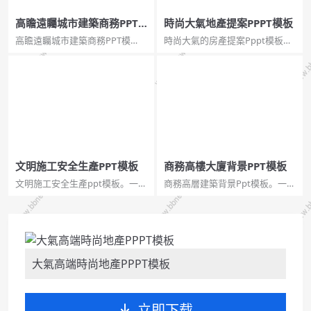
高瞻遠矚城市建築商務PPT
時尚大氣地產提案PPPT模板
模板
高瞻遠矚城市建築商務PPT模
時尚大氣的房產提案Pppt模板。
板。一套商務風幻燈片模板，大
一份美觀實用的房地產項目建議
氣城市俯視建築樓群背景，頁麵
書幻燈片模板，時尚的全圖背景
類型豐富實用。...
設計，內容豐富，框架完整。...
文明施工安全生產PPT模板
商務高樓大廈背景PPT模板
文明施工安全生產ppt模板。一套
商務高層建築背景Ppt模板。一套
與施工安全相關的幻燈片模板，
大氣的商務幻燈片模板，商務樓
可用於安全管理體系和事故應急
宇高層背景，適合房地產行業主
預案的培訓。...
題呈現。...
大氣高端時尚地產PPPT模板
立即下载