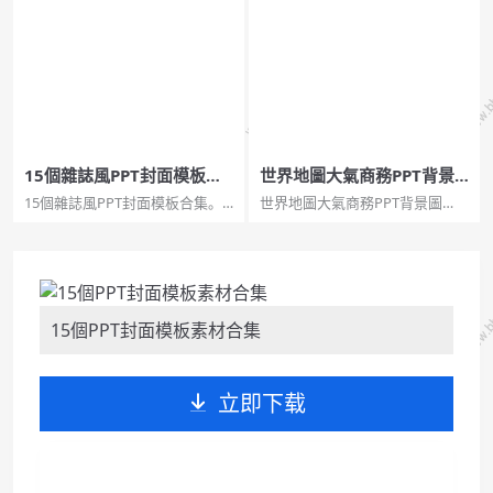
黃昏餘暉 大海 帆船小船 鏤空文
約 白雲雲朵 光芒四射 幻燈片封
字 虛化效果,大海航行,大海帆
面圖片,淡雅雲朵,向量雲朵。...
船。...
15個雜誌風PPT封面模板合
世界地圖大氣商務PPT背景
集
圖片
15個雜誌風PPT封面模板合集。
世界地圖大氣商務PPT背景圖
一組PPT封面模板合集，共15
片，2頁寬屏，pptx格式。關鍵
個，以雜誌風設計風格為主，精
詞：藍色大氣商務風格 世界地圖
美時尚,雜誌風,雜誌PPT,雜誌封
藍色灰色,世界地圖,大氣商務。...
面。...
15個PPT封面模板素材合集
立即下载