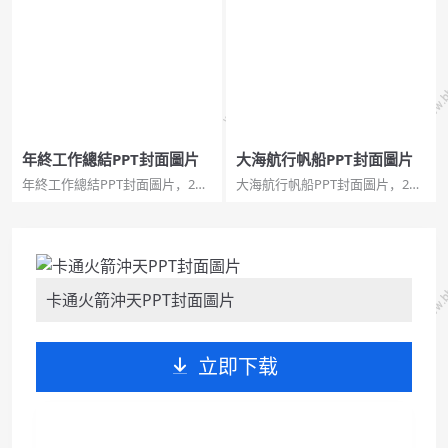
國際象棋 商業博弈 市場競爭 商
風等多種型別，可借鑑其設計，
務人物 沉穩大氣 步步為贏,商務
也可拿來直接使用,PPT封面,PPT
封面,商務圖片。...
模板,PPT素材。...
年終工作總結PPT封面圖片
大海航行帆船PPT封面圖片
年終工作總結PPT封面圖片，2頁
大海航行帆船PPT封面圖片，2頁
寬屏，pptx格式，藍色 時尚 簡
寬屏，pptx格式。關鍵詞：日落
約，適合製作年終工作總結匯報
黃昏餘暉 大海 帆船小船 鏤空文
相關的幻燈片,年終工作,總結圖
字 虛化效果,大海航行,大海帆
片。...
船。...
卡通火箭沖天PPT封面圖片
立即下载