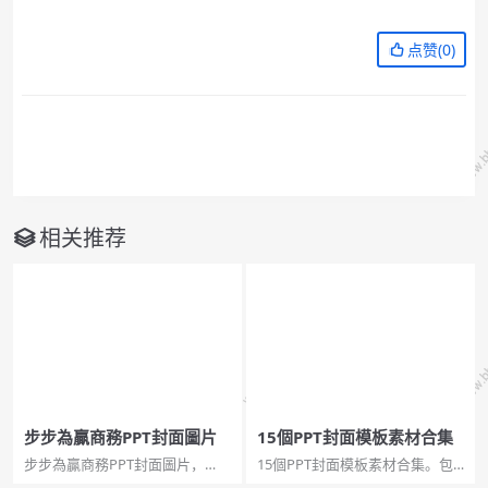
点赞(
0
)
相关推荐
步步為贏商務PPT封面圖片
15個PPT封面模板素材合集
步步為贏商務PPT封面圖片，
15個PPT封面模板素材合集。包
pptx格式，寬屏2頁。關鍵詞：
含簡約風、全圖型雜誌風、清新