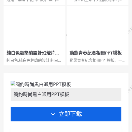
潔人物剪影背景的精美PPT模
PPT作品。十大超級跑車：邁凱
板。第一PPT模板網提供簡約幻
倫P1。法拉利LaFerrari。保時捷
燈片模板免費下載； 關鍵詞：黑
918 Spyder。BMW i8。柯尼賽格
白簡潔PPT模板，簡約人物背景
One：1。邁凱倫650S。奔馳
幻燈片模板，.PPTX格式；...
AMG GT。蘭博基尼Hur...
純白色超簡約設計幻燈片模
動態青春紀念相冊PPT模板
板
純白色,純白色超簡約設計,純白色
動態青春紀念相冊PPT模板。一
幻燈片模板這是一個設計風格超
份精美的相片相冊幻燈片模板，
級簡約的PPT模板，以純白色為
漂亮的動態播放效果，直接右鍵
背景，沒有太多修飾，卻有很強
替換圖片即可。...
的設計感。包括目錄頁、圖片說
明頁，資料分析頁。通用性強，
用途廣泛。...
簡約時尚黑白通用PPT模板
立即下载