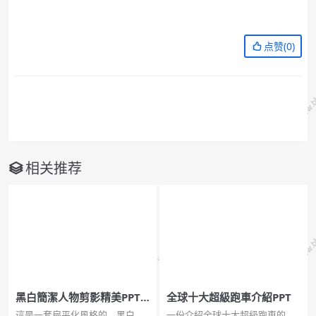
点赞(
0
)
相关推荐
黑白簡潔人物剪影精美PPT
全球十大超級跑車介紹PPT
模板免費下載
這是一套扁平化風格的，黑白簡
一份介紹全球十大超級跑車的