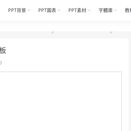
PPT背景
PPT圖表
PPT素材
字體庫
教
板
0