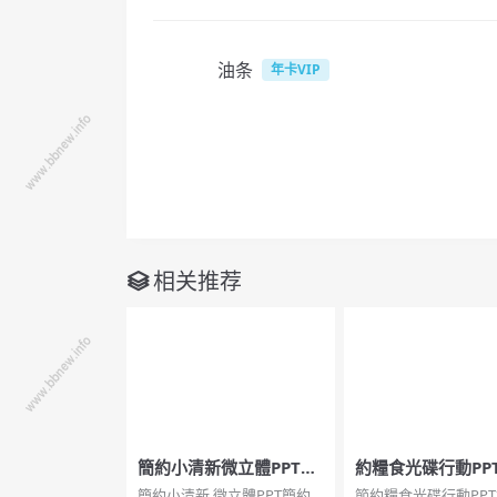
油条
年卡VIP
相关推荐
簡約小清新微立體PPT模
約糧食光碟行動PP
板
簡約小清新,微立體PPT簡約
節約糧食光碟行動PP