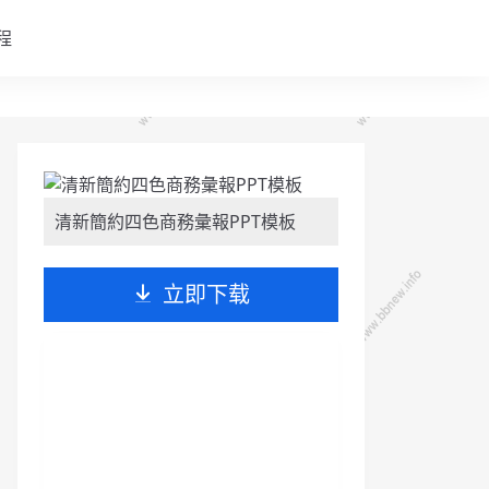
程
清新簡約四色商務彙報PPT模板
立即下载