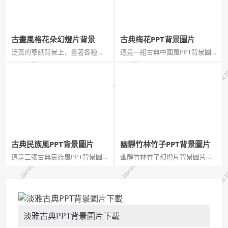
古畫風格花朵幻燈片背景
古典梅花PPT背景圖片
泛黃的草紙背景上，畫著各種古
這是一組古典中國風PPT背景圖
典淡雅的花朵，好像一幅經過時
片，白色背景，粉色梅花，顯得
間洗滌的古畫。更多同類圖片請
非常淡雅簡約，自古以來，人們
參閱中國風PPT背景圖片。...
都讚美它的傲雪精神。...
古典民族風PPT背景圖片
幽靜竹林竹子PPT背景圖片
這是三張古典民族風PPT背景圖
幽靜竹林竹子幻燈片背景圖片，
片，適合用於製作新年PPT、傳
給人清幽恬靜的感覺，JPG格式，
統節日PPT等...
1280×800分辨率。...
淡雅古典PPT背景圖片下載