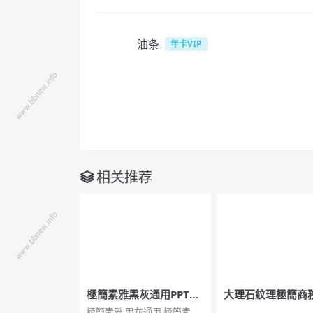
油条
年卡VIP
相关推荐
極簡素雅黑灰通用PPT模
大理石紋理極簡商務
板
模板
極簡素雅,黑灰通用,極簡素雅
...