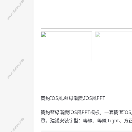
簡約IOS風,藍綠漸變,IOS風PPT
簡約藍綠漸變IOS風PPT模板。一套簡潔I
緻。建議安裝字型：等線、等線 Light、方正蘭亭細