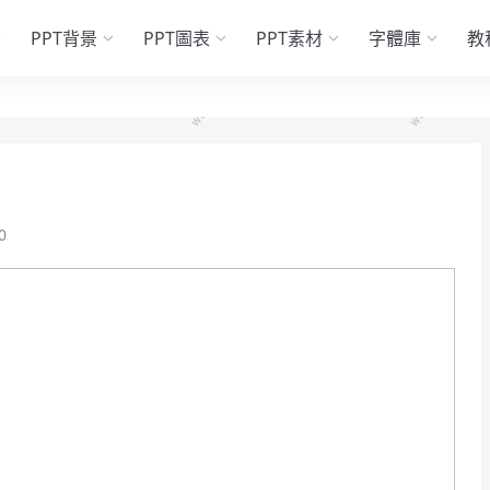
PPT背景
PPT圖表
PPT素材
字體庫
教
0