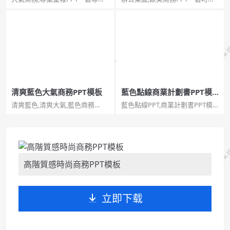
彙報幻燈片模板，大氣商務雜誌
商務風格幻燈片模板，全圖型辦
風設計，時尚簡約，動態播放效
公桌面封面背景，歐美雜誌風設
果。適用於商業回報...
計風格。...
清爽藍色大氣商務PPT模板
藍色點線商業計劃書PPT模
板
清爽藍色,清爽大氣,藍色商務
藍色點線PPT,商業計劃書PPT模
PPT...
板藍色點線商業計劃書PPT模
板。一份清爽大氣藍色商業計劃
書幻燈片模板，採用點線、三角
形、圓形等基礎圖形裝飾。使用
字型：Noto Sans S Chinese
Bold...
高階質感時尚商務PPT模板
立即下载