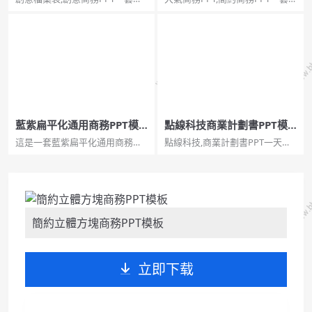
計非常有創意的商務風格幻燈片
穩重商務風格幻燈片模板，大氣
模板，檔案袋、鋼筆、檔案紙等
紅黑配色，簡約設計，動態播放
主題設計。...
效果。...
藍紫扁平化通用商務PPT模
點線科技商業計劃書PPT模
板
板
這是一套藍紫扁平化通用商務
點線科技,商業計劃書PPT一天簡
PPT模板，共26張；PPT模板封面
約通用幻燈片模板，黃灰配色，
使用了藍紫漸變繪製的辦公桌面
點線科技風設計，適合商業創業
PPT背景圖片。左側填寫商務演
計劃等用途。...
示PPT標題文字。界面簡潔商
務。PowerPoint模板內容頁，由
24張藍色紫色...
簡約立體方塊商務PPT模板
立即下载