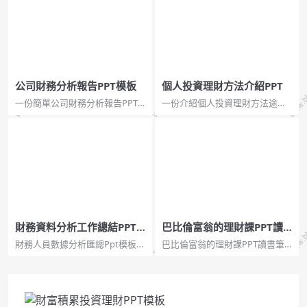
公司財務分析報告PPT模板
個人投資理財方法介紹PPT
一份簡單公司財務分析報告PPT
一份介紹個人投資理財方法途徑
模板，內頁數據分析圖形圖表需
的幻燈片，包括以下幾種方式：
要自己添加，其他頁面齊全，首
活期存款、定期存款、零存整
頁請從母版編輯。...
取、購買國債、保險產品等。使
用字體：葉根友行書繁、書體坊
米芾體。非常清新的PPT...
財務資料分析工作總結PPT
巴比倫富翁的理財課PPT讀
模板
書筆記
財務人員數據分析匯總Ppt模板。
巴比倫富翁的理財課PPT讀書筆
一個28頁的經濟，金融和財務管
記。關於《巴比倫富翁的理財
理幻燈片模板。頁面類型相當豐
課》：在這片被歷史風塵掩埋了
富。採用金色貨幣符號、金幣、
數千年的殘垣斷壁之下，竟然隱
金條等金融元素設計。也適用於
藏著如此珍貴和令人瞠目結舌的
金融理財產品的推廣。...
財富秘密。...