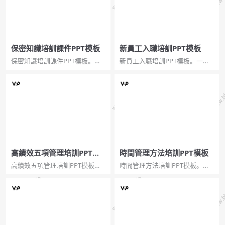
保密知識培訓課件PPT模板
新員工入職培訓PPT模板
保密知識培訓課件PPT模板。秘
新員工入職培訓PPT模板。一套
密的概念及分類、國家秘密及保
新員工職工入職培訓幻燈片模
護、商業秘密及保護、工作秘
板，微立體視覺效果，動態手勢
密、日常保密注意事項。...
播放，非常實用。...
高績效五項管理培訓PPT模
時間管理方法培訓PPT模板
板
高績效五項管理培訓PPT模板。
時間管理方法培訓PPT模板。為
心態管理,他們懂得評估心態,每天
什麼需要時間管理、時間與時間
積極樂觀。目標管理,他們懂得制
管理概述、時間管理的基本原理
定目標,分解目標,達成目標。時間
和具體實施。...
管理,他們懂得抓住重點,提升效
率。學習管理,他們知道有效學習,
持續改進,提升...