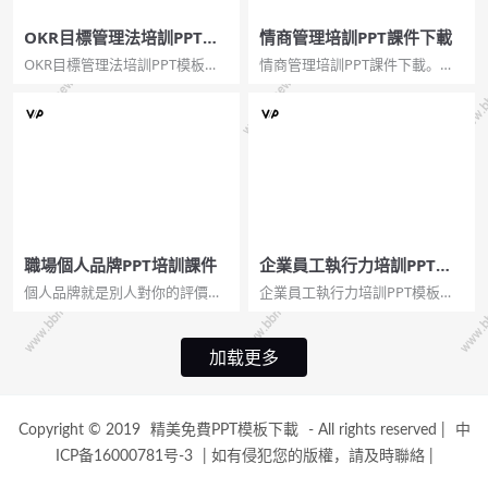
OKR目標管理法培訓PPT模
情商管理培訓PPT課件下載
板
OKR目標管理法培訓PPT模板。
情商管理培訓PPT課件下載。
OKR（Objectives and Key
EQ，是一種自我情緒控制能力的
Results）即目標與關鍵成果法，
指數，由美國心理學家彼德·薩洛
是一套明確和跟蹤目標及其完成
維於1991年創立，屬於發展心理
情況的管理工具和方法。...
學範疇。它主要是指人在情緒、
情感、意志、耐受挫折等方面的
品質。丹尼爾·高爾曼(D...
職場個人品牌PPT培訓課件
企業員工執行力培訓PPT模
板
個人品牌就是別人對你的評價、
企業員工執行力培訓PPT模板。
印象和口碑。塑造良好的個人品
包括執行力知識概述、執行力缺
牌會讓你的職場之路越走越遠。
失原因、怎樣提升執行力 、執行
布衣公子來教你建立個人品牌，
力理念/原則幾部分。...
加载更多
包括：喚醒個人品牌意識；理解
個人品牌內涵；實施個人品牌塑
造；傳播個人品牌價值。...
Copyright © 2019
精美免費PPT模板下載
- All rights reserved
|
中
ICP备16000781号-3
|
如有侵犯您的版權，請及時聯絡
|