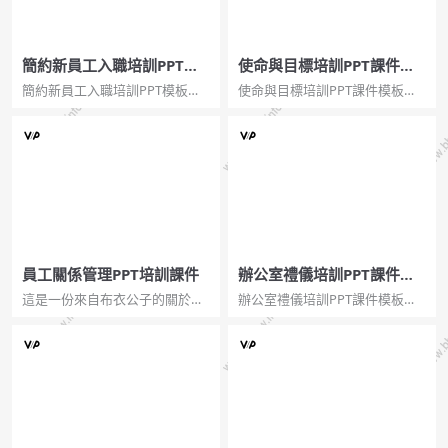
簡約新員工入職培訓PPT模
使命與目標培訓PPT課件模
板
板
簡約新員工入職培訓PPT模板。
使命與目標培訓PPT課件模板。
簡約設計，清新配色，包括公司
一套教育培訓課件幻燈片模板，
簡介、組織架構、企業文化、管
橙色主色調，簡約設計，適用於
理制度幾個部分。...
使命目標相關主題使用。...
員工關係管理PPT培訓課件
辦公室禮儀培訓PPT課件模
板
這是一份來自布衣公子的關於員
辦公室禮儀培訓PPT課件模板。
工關係管理的...
包括儀表禮儀、開關門禮儀、溝
通禮儀、電話禮儀、接待禮儀幾
個部分。...