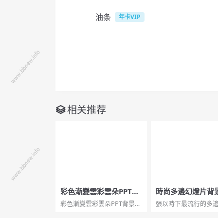
油条
年卡VIP
相关推荐
彩色漸變雲彩雲朵PPT背
時尚多邊幻燈片背
景圖片
彩色漸變雲彩雲朵PPT背景圖
張以時下最流行的多
片。JPG格式，1920x1080解
果為背景的幻燈片圖