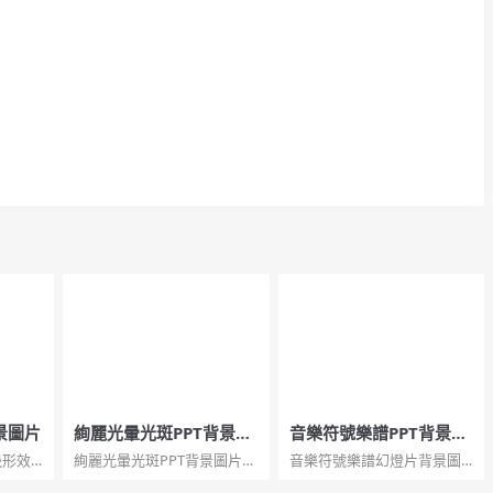
景圖片
絢麗光暈光斑PPT背景圖
音樂符號樂譜PPT背景圖
片
片
邊形效
絢麗光暈光斑PPT背景圖片，
音樂符號樂譜幻燈片背景圖
片，很
共6張，JPG格式，
片，共2張，JPG格式，