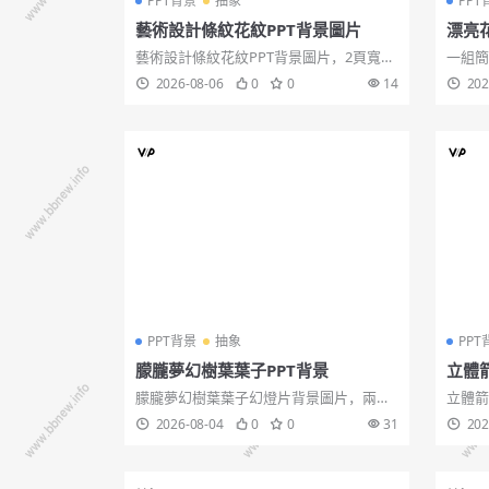
PPT背景
抽象
PPT
藝術設計條紋花紋PPT背景圖片
漂亮
藝術設計條紋花紋PPT背景圖片，2頁寬
一組簡
屏，pptx格式。關鍵詞：綠色 花朵 藤蔓
周圍用
2026-08-06
0
0
14
202
線條 簡約 淡雅 幻燈片背景圖片 設計條紋,
ppt
藝術花紋。...
景。...
PPT背景
抽象
PPT
朦朧夢幻樹葉葉子PPT背景
立體
朦朧夢幻樹葉葉子幻燈片背景圖片，兩
立體箭
張，JPG格式，1440×900解析度。...
為背景
2026-08-04
0
0
31
202
氣，適
片。...