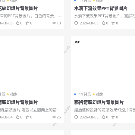
背景
抽象
PPT背景
抽象
花紋幻燈片背景圖片
水滴下流效果PPT背景圖片
單的PPT背景圖片，白色的背景，
水滴下流效果PPT背景圖片，寬屏2
漂亮的紅色的藝術花紋裝飾。包含
pptx格式。關鍵詞：藍色的液體下
6-08-05
0
0
13
2026-08-05
0
0
和pptx兩種格式,漂亮花紋,花紋背
藝術設計 多功能通用幻燈片背景圖
滴,下流效果,水滴圖片。...
背景
抽象
PPT背景
抽象
箭頭幻燈片背景圖片
藝術箭頭幻燈片背景圖片
頭,箭頭圖片,兩張以立體向上的箭頭
經過藝術設計的箭頭效果幻燈片背
PPT圖片，白色底色，風格簡約大
片，大氣商務風格，更多精美背景
6-08-04
0
0
26
2026-08-03
0
0
合製作商務、報告相關主題的幻燈
參閱：好看的PPT背景圖片,藝術箭
背景,箭頭圖片。...