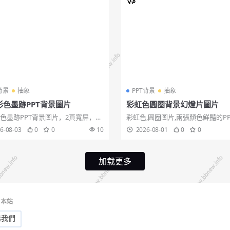
背景
抽象
PPT背景
抽象
彩色墨跡PPT背景圖片
彩虹色圓圈背景幻燈片圖片
色墨跡PPT背景圖片，2頁寬屏，
彩虹色,圓圈圖片,兩張顏色鮮豔的P
x格式。關鍵詞：彩色墨水噴濺效果 藝
圖片，橙黃色底色，彩虹圓圈裝飾
6-08-03
0
0
10
2026-08-01
0
0
 幻燈片背景圖片,炫彩墨跡,彩色墨
時尚藝術的感覺。...
圖片。...
加载更多
本站
務我們