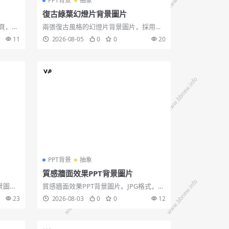
PPT背景
抽象
復古綠葉幻燈片背景圖片
頁，
兩張復古風格的幻燈片背景圖片，採用暗
流 抽象
棕色做舊背景，微立體的綠葉形狀的圖形
11
2026-08-05
0
0
20
片,水
裝飾，很有質感,復古圖片,綠葉圖片。...
PPT背景
抽象
質感牆面效果PPT背景圖片
景圖
質感牆面效果PPT背景圖片。JPG格式，高
圖片請
畫質大圖1920x1080解析度。關鍵詞：復
23
2026-08-03
0
0
12
頭,藝術
古牆 牆面紋理 質感。質感牆面,牆面...