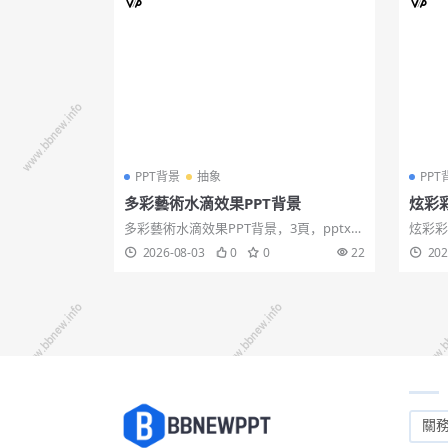
PPT背景
抽象
PPT
多彩藝術水滴效果PPT背景
炫彩
多彩藝術水滴效果PPT背景，3頁，pptx格
炫彩彩
式，絢麗彩色水滴，向量格式，可移動，
ppt
2026-08-03
0
0
22
202
完全可編輯,多彩藝術,多彩水滴,水滴效
術設計
果。...
跡,墨跡
關