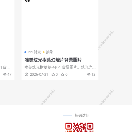
PPT背景
抽象
唯美炫光樹葉幻燈片背景圖片
PT背景
唯美炫光樹葉葉子PPT背景圖片。炫光光
，給人
暈加上金色樹葉，效果炫麗唯美,唯美炫光,
47
2026-07-31
0
0
13
樹葉圖片。...
扫码访问